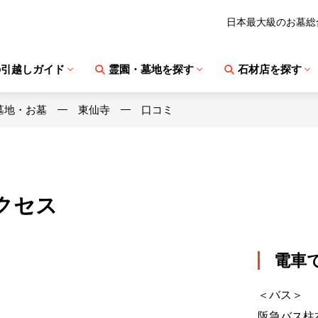
日本最大級のお墓総
の引越しガイド
霊園・墓地を探す
石材店を探す
墓地・お墓
東仙寺
口コミ
クセス
電車
＜バス＞
阪急バス柱