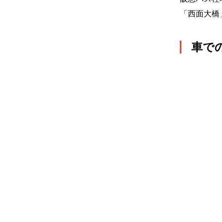
「西面大橋
車で