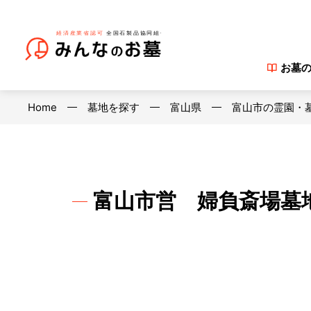
お墓
Home
墓地を探す
富山県
富山市の霊園・
富山市営 婦負斎場墓