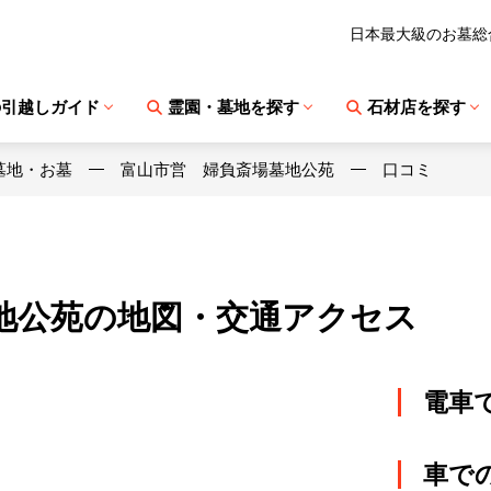
日本最大級のお墓総
の引越しガイド
霊園・墓地を探す
石材店を探す
墓地・お墓
富山市営 婦負斎場墓地公苑
口コミ
地公苑の地図・交通アクセス
電車
車で