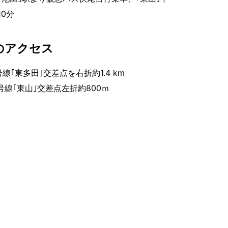
0分
のアクセス
号線｢東多田｣交差点を右折約1.4 km
号線｢東山｣交差点左折約800ｍ