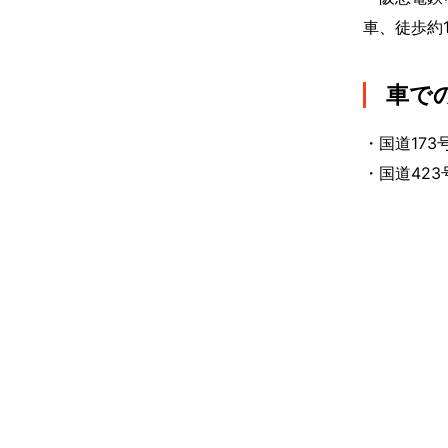
車、徒歩約1
車で
・国道173
・国道423