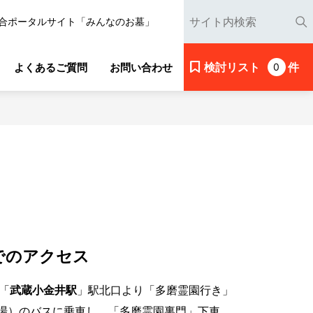
合ポータルサイト「みんなのお墓」
検討リスト
件
よくあるご質問
お問い合わせ
0
でのアクセス
「
武蔵小金井駅
」駅北口より「多磨霊園行き」
場）のバスに乗車し、「多磨霊園裏門」下車、