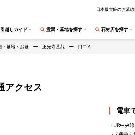
日本最大級のお墓総
の引越しガイド
霊園・墓地を探す
石材店を探す
園・墓地・お墓
正光寺墓苑
口コミ
通アクセス
電車
・JR中央線
（７番乗り