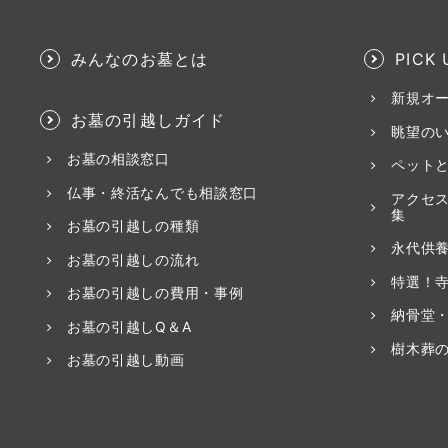
みんなのお墓とは
PICK 
新規オ
お墓の引越しガイド
眺望の
お墓の相談窓口
ペット
仏事・終活なんでも相談窓口
アクセ
集
お墓の引越しの種類
永代供
お墓の引越しの流れ
特選！
お墓の引越しの費用・事例
納骨堂
お墓の引越しQ＆A
樹木葬
お墓の引越し動画