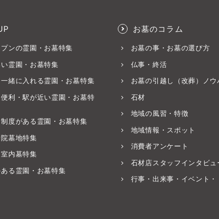
UP
お墓のコラム
ープンの霊園・お墓特集
お墓の事・お墓の選び方
いい霊園・お墓特集
仏事・終活
と一緒に入れる霊園・お墓特集
お墓の引越し（改葬）ノウ
ス便利・駅が近い霊園・お墓特
石材
地域の風習・特徴
養制度がある霊園・お墓特集
地域情報・スポット
寺院墓地特集
消費者アンケート
・室内墓特集
石材店スタッフインタビュ
のある霊園・お墓特集
行事・出来事・イベント・