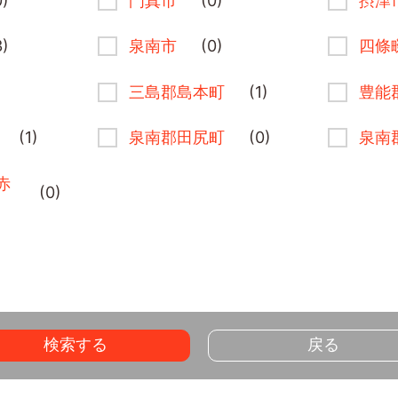
0)
門真市
(0)
摂津
3)
泉南市
(0)
四條
三島郡島本町
(1)
豊能
(1)
泉南郡田尻町
(0)
泉南
赤
(0)
検索する
戻る