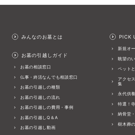
みんなのお墓とは
PICK 
新規オ
お墓の引越しガイド
眺望の
お墓の相談窓口
ペット
仏事・終活なんでも相談窓口
アクセ
集
お墓の引越しの種類
永代供
お墓の引越しの流れ
特選！
お墓の引越しの費用・事例
納骨堂
お墓の引越しQ＆A
樹木葬
お墓の引越し動画