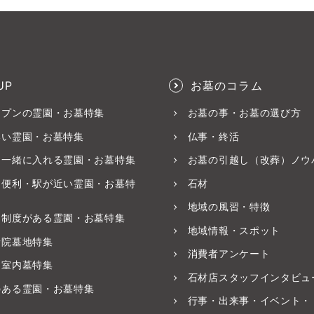
UP
お墓のコラム
ープンの霊園・お墓特集
お墓の事・お墓の選び方
いい霊園・お墓特集
仏事・終活
と一緒に入れる霊園・お墓特集
お墓の引越し（改葬）ノウ
ス便利・駅が近い霊園・お墓特
石材
地域の風習・特徴
養制度がある霊園・お墓特集
地域情報・スポット
寺院墓地特集
消費者アンケート
・室内墓特集
石材店スタッフインタビュ
のある霊園・お墓特集
行事・出来事・イベント・