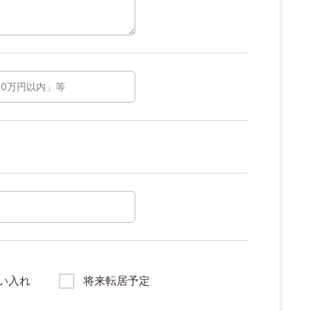
い入れ
将来転居予定