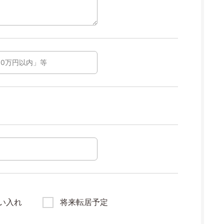
い入れ
将来転居予定