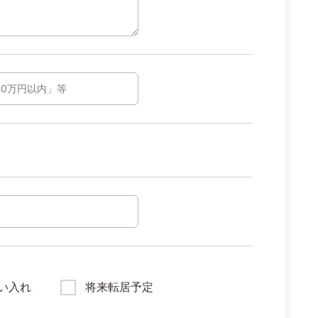
い入れ
将来転居予定