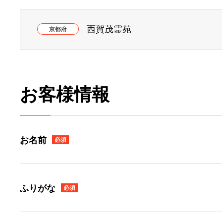
西賀茂霊苑
京都府
お客様情報
お名前
必須
ふりがな
必須