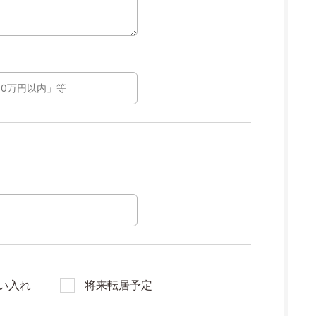
い入れ
将来転居予定