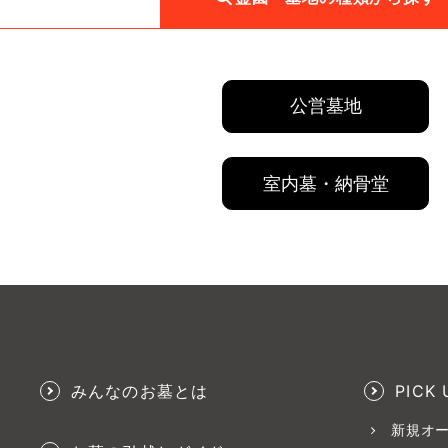
公営墓地
室内墓・納骨堂
みんなのお墓とは
PICK 
新規オ