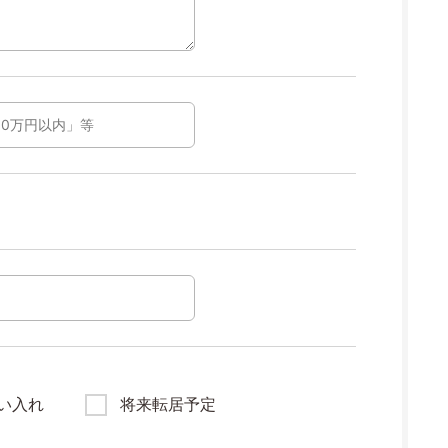
い入れ
将来転居予定