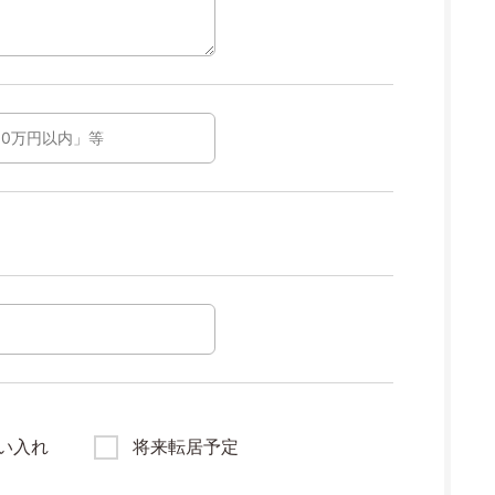
い入れ
将来転居予定