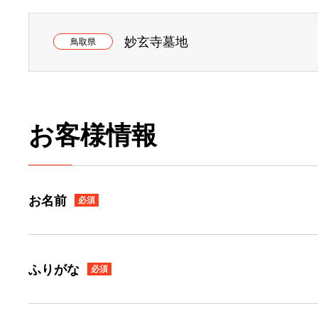
妙玄寺墓地
鳥取県
お客様情報
お名前
必須
ふりがな
必須