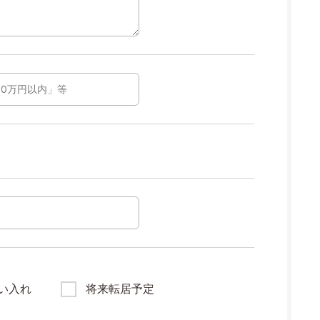
い入れ
将来転居予定