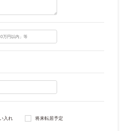
い入れ
将来転居予定