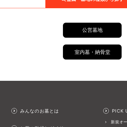
公営墓地
室内墓・納骨堂
みんなのお墓とは
PICK 
新規オ