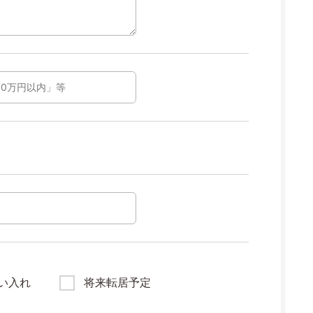
い入れ
将来転居予定