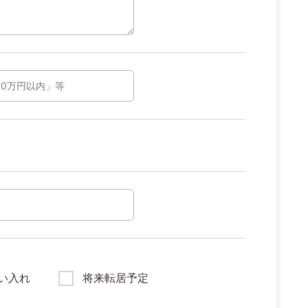
い入れ
将来転居予定