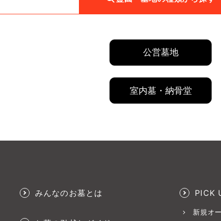
公営墓地
室内墓・納骨堂
みんなのお墓とは
PICK 
新規オ