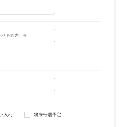
い入れ
将来転居予定