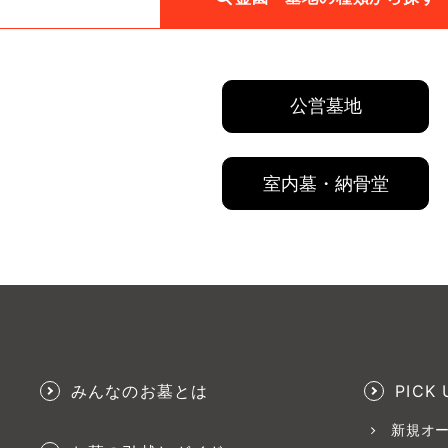
公営墓地
室内墓・納骨堂
みんなのお墓とは
PICK 
新規オ