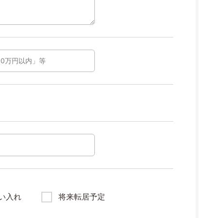
い入れ
将来転居予定