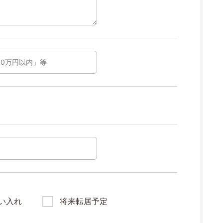
い入れ
将来転居予定