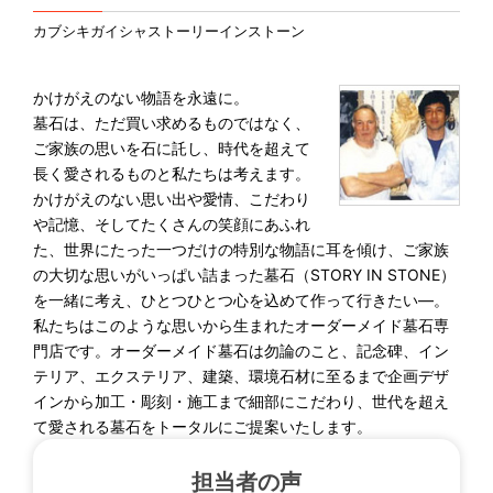
カブシキガイシャストーリーインストーン
かけがえのない物語を永遠に。
墓石は、ただ買い求めるものではなく、
ご家族の思いを石に託し、時代を超えて
長く愛されるものと私たちは考えます。
かけがえのない思い出や愛情、こだわり
や記憶、そしてたくさんの笑顔にあふれ
た、世界にたった一つだけの特別な物語に耳を傾け、ご家族
の大切な思いがいっぱい詰まった墓石（STORY IN STONE）
を一緒に考え、ひとつひとつ心を込めて作って行きたい―。
私たちはこのような思いから生まれたオーダーメイド墓石専
門店です。オーダーメイド墓石は勿論のこと、記念碑、イン
テリア、エクステリア、建築、環境石材に至るまで企画デザ
インから加工・彫刻・施工まで細部にこだわり、世代を超え
て愛される墓石をトータルにご提案いたします。
担当者の声